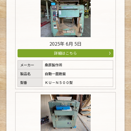
2025年 6月 5日
詳細はこちら
メーカー
桑原製作所
製品名
自動一面鉋盤
型番
ＫＵ－Ｎ５００型