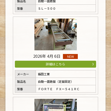
製品名
自動一面鉋盤
型番
ＳＬ－５００
2026年 4月 6日
NEW
詳細はこちら
メーカー
飯田工業
製品名
自動一面鉋盤（定盤固定）
型番
ＦＯＲＴＥ ＦＸー５４１ＲＣ