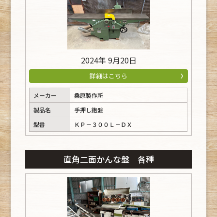
2024年 9月20日
詳細はこちら
メーカー
桑原製作所
製品名
手押し鉋盤
型番
ＫＰ－３００Ｌ－ＤＸ
直角二面かんな盤 各種