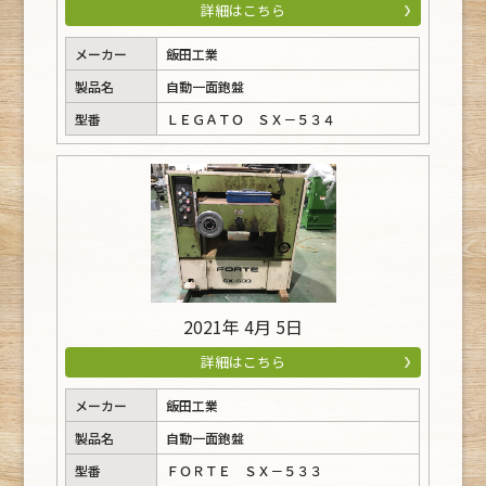
詳細はこちら
メーカー
飯田工業
製品名
自動一面鉋盤
型番
ＬＥＧＡＴＯ ＳＸ－５３４
2021年 4月 5日
詳細はこちら
メーカー
飯田工業
製品名
自動一面鉋盤
型番
ＦＯＲＴＥ ＳＸ－５３３