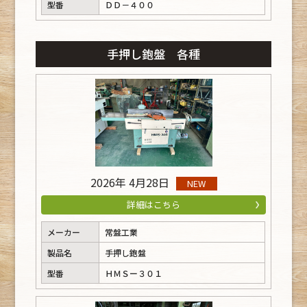
型番
ＤＤ－４００
手押し鉋盤 各種
2026年 4月28日
NEW
詳細はこちら
メーカー
常盤工業
製品名
手押し鉋盤
型番
ＨＭＳー３０１