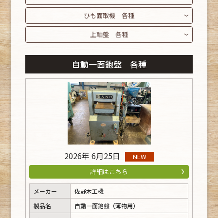
ひも面取機 各種
上軸盤 各種
自動一面鉋盤 各種
2026年 6月25日
NEW
詳細はこちら
メーカー
佐野木工機
製品名
自動一面鉋盤（薄物用）