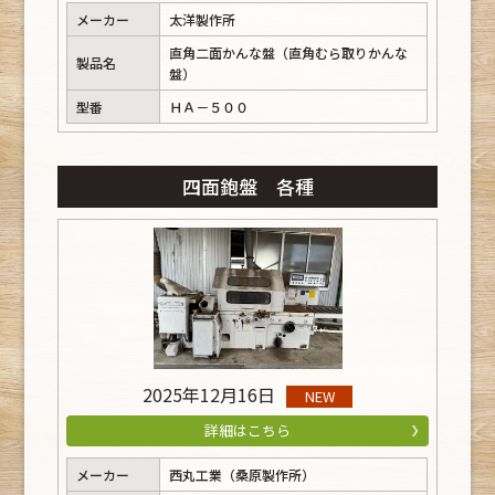
メーカー
太洋製作所
直角二面かんな盤（直角むら取りかんな
製品名
盤）
型番
ＨＡ－５００
四面鉋盤 各種
2025年12月16日
NEW
詳細はこちら
メーカー
西丸工業（桑原製作所）