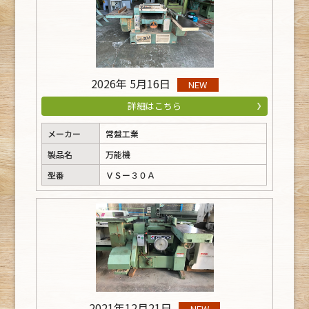
2026年 5月16日
NEW
詳細はこちら
メーカー
常盤工業
製品名
万能機
型番
ＶＳー３０Ａ
2021年12月21日
NEW