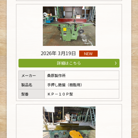
2026年 3月19日
NEW
詳細はこちら
メーカー
桑原製作所
製品名
手押し鉋盤（樹脂用）
型番
ＫＰ－１０Ｐ型