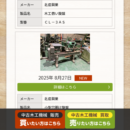
メーカー
北産興業
製品名
木工倣い旋盤
型番
ＣＬ－３ＡＳ
2025年 8月27日
NEW
詳細はこちら
メーカー
北産興業
製品名
小型穴明け旋盤
型番
ＢＬ－１