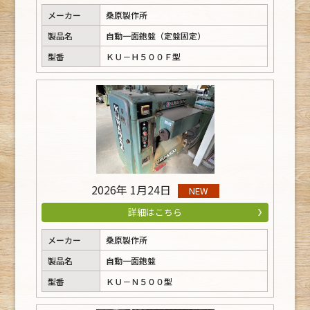
メーカー
桑原製作所
製品名
自動一面鉋盤（定盤固定）
型番
ＫＵ－Ｈ５００Ｆ型
2026年 1月24日
NEW
詳細はこちら
メーカー
桑原製作所
製品名
自動一面鉋盤
型番
ＫＵ－Ｎ５００型