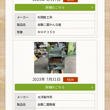
詳細はこちら
メーカー
松岡鉄工所
製品名
自動二面かんな盤
型番
ＭＨＰ３５０
2023年 7月31日
NEW
詳細はこちら
メーカー
太洋製作所
製品名
自動二面鉋盤