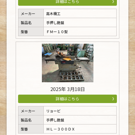
詳細はこちら
メーカー
高木機工
製品名
手押し鉋盤
型番
ＦＭー１０型
2025年 3月18日
詳細はこちら
メーカー
リョービ
製品名
手押し鉋盤
型番
ＨＬ－３００ＤＸ