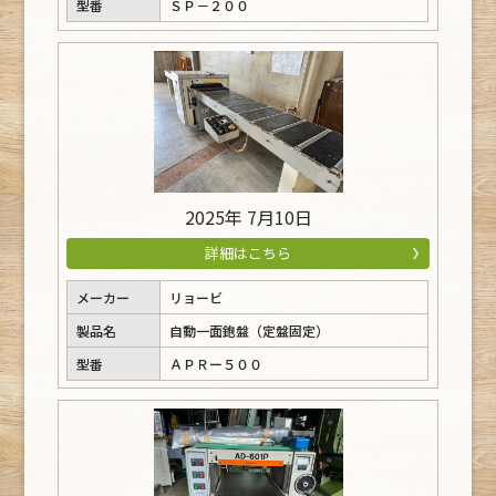
型番
ＳＰ－２００
2025年 7月10日
詳細はこちら
メーカー
リョービ
製品名
自動一面鉋盤（定盤固定）
型番
ＡＰＲー５００