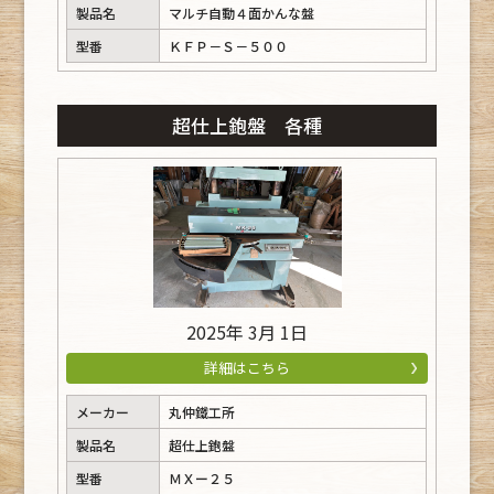
製品名
マルチ自動４面かんな盤
型番
ＫＦＰ－Ｓ－５００
超仕上鉋盤 各種
2025年 3月 1日
詳細はこちら
メーカー
丸仲鐵工所
製品名
超仕上鉋盤
型番
ＭＸー２５