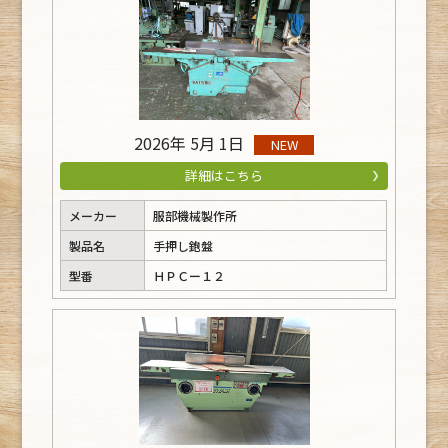
2026年 5月 1日
NEW
詳細はこちら
メーカー
服部機械製作所
製品名
手押し鉋盤
型番
ＨＰＣー１２