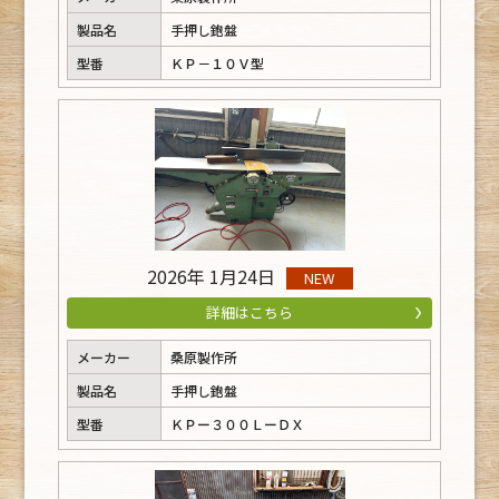
製品名
手押し鉋盤
型番
ＫＰ－１０Ｖ型
2026年 1月24日
NEW
詳細はこちら
メーカー
桑原製作所
製品名
手押し鉋盤
型番
ＫＰー３００ＬーＤＸ