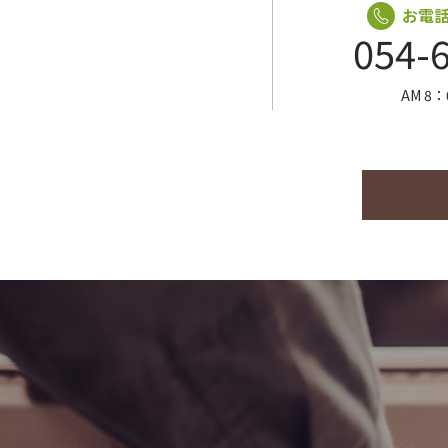
お電
054-
AM 8：