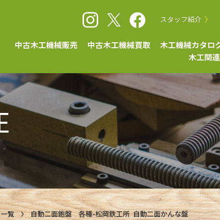
スタッフ紹介
中古木工機械販売
中古木工機械買取
木工機械カタロ
木工関連
E
庫一覧
自動二面鉋盤 各種-松岡鉄工所 自動二面かんな盤