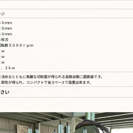
ージ
５０ｍｍ
２０ｍｍ
８０ｍｍ
３枚刃
回転数５０００ｒｐｍ
ｋｗ
ｋｗ
ｋｗ
０．２ｋｗ
を決めるとともに美麗な切削面が得られる高級自動二面鉋盤です。
と剛性が得られ、コンパクトで省スペースで設置出来ます。
さい