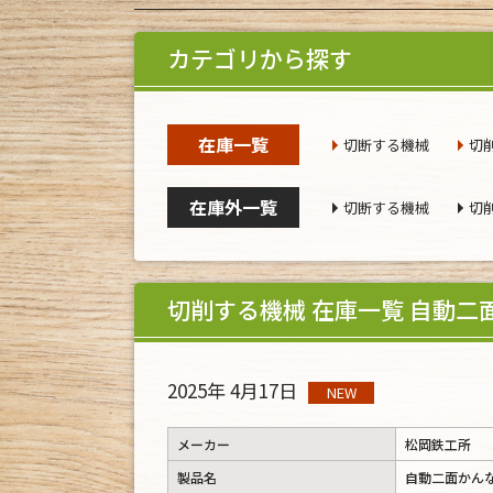
カテゴリから探す
在庫一覧
切断する機械
切
在庫外一覧
切断する機械
切
切削する機械 在庫一覧 自動二
2025年 4月17日
NEW
メーカー
松岡鉄工所
製品名
自動二面かん