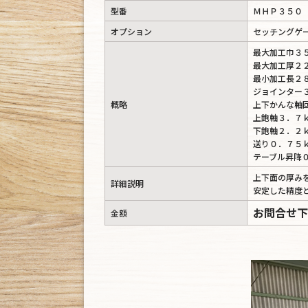
型番
ＭＨＰ３５０
オプション
セッチングゲ
最大加工巾３
最大加工厚２
最小加工長２
ジョインター
概略
上下かんな軸
上鉋軸３．７
下鉋軸２．２
送り０．７５
テーブル昇降
上下面の厚み
詳細説明
安定した精度
お問合せ下
金額