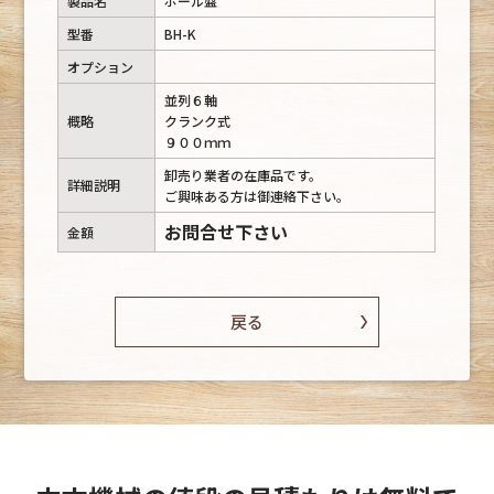
製品名
ボール盤
型番
BH-K
オプション
並列６軸
概略
クランク式
９００ｍｍ
卸売り業者の在庫品です。
詳細説明
ご興味ある方は御連絡下さい。
お問合せ下さい
金額
戻る