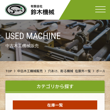
USED MACHINE
中古木工機械販売
TOP
中古木工機械販売
穴あけ、彫る機械 在庫外一覧
ボール盤
カテゴリから探す
在庫一覧