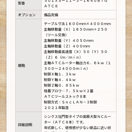
５０ＺＸＳー１１－３－１６４０ＢＴＧ
型番
ＡＴＣ８
オプション
備品完備
テーブル寸法１６００ｍｍ×４０００ｍｍ
主軸移動量（Ｘ）１６５０ｍｍ＋２５０
（ツール交換）
主軸移動量（Ｙ）４０５０ｍｍ
主軸移動量（Ｚ）４００ｍｍ
主軸移動最高速度（Ｘ）５０（Ｙ）５０
（Ｚ）６（ｍ／ｍｉｎ）
主軸ＡＴＣルーター軸出力６．６ｋｗ（１
概略
５００～２４０００ｍｉｎ）
制御Ｘ軸１．３ｋｗ
制御Ｙ軸４．４ｋｗ
制御Ｚ軸０．８５ｋｗ
吸着ブロワ―７．５ｋｗ×２基
ＡＴＣツールストック８本
制御方式：ＳｎｃＬＡＮ－３制御
２０２１年製造
シンクス社門型タイプの高級大型ＮＣルー
ター（ＡＴＣ８本）です。
詳細説明
年式新しく、使用感が少ない新品に近い状