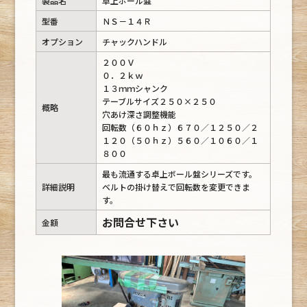
製品名
卓上ボール盤
型番
ＮＳ－１４Ｒ
オプション
チャックハンドル
２００Ｖ
０．２ｋｗ
１３ｍｍシャンク
テーブルサイズ２５０×２５０
概略
穴あけ深さ調整機能
回転数（６０ｈｚ）６７０／１２５０／２
１２０（５０ｈｚ）５６０／１０６０／１
８００
最も流通する卓上ボール盤シリーズです。
詳細説明
ベルトの掛け替えで回転数を変更できま
す。
お問合せ下さい
金額