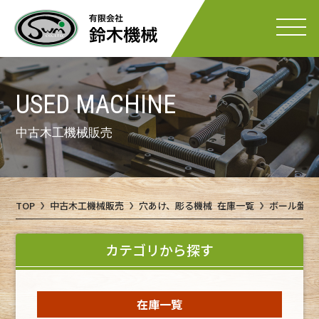
USED MACHINE
中古木工機械販売
TOP
中古木工機械販売
穴あけ、彫る機械 在庫一覧
ボール盤 
カテゴリから探す
在庫一覧