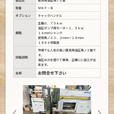
製品名
建具用油圧角ノミ盤
型番
ＭＫＦ－Ｂ
オプション
チャックハンドル
主軸０．７５ｋｗ
油圧ポンプ用モーター１．５ｋｗ
概略
１４ｍｍシャンク
使用角ノミ３．２ｍｍ～１８ｍｍ
１９８４年製造
市場でも人気の高い建具用油圧角ノミ盤で
す。
詳細説明
油圧の力を借りて簡単、正確にに加工が出
来ます。
お問合せ下さい
金額