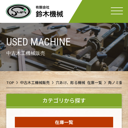
USED MACHINE
中古木工機械販売
TOP
中古木工機械販売
穴あけ、彫る機械 在庫一覧
角ノミ盤 
カテゴリから探す
在庫一覧