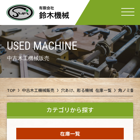
USED MACHINE
中古木工機械販売
TOP
中古木工機械販売
穴あけ、彫る機械 在庫一覧
角ノミ盤 
カテゴリから探す
在庫一覧