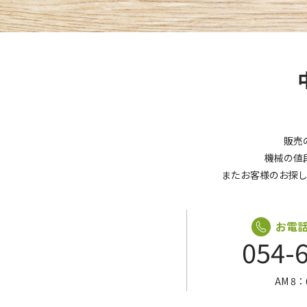
販売
機械の値
またお客様のお探
お電
054-
AM 8：