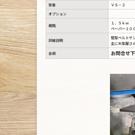
型番
ＶＳ－２
オプション
１．５ｋｗ
概略
ペーパー１０
竪型ベルトサ
詳細説明
主に木型屋さ
お問合せ下
金額