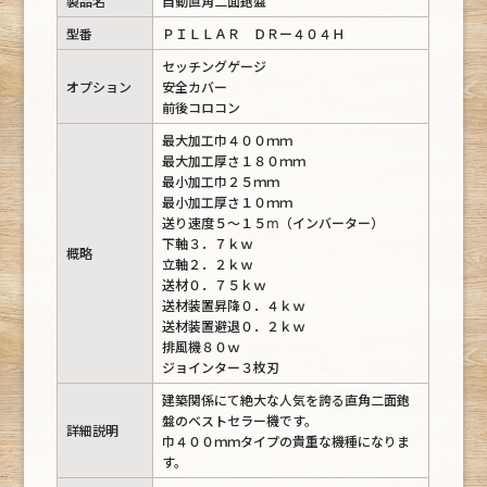
製品名
自動直角二面鉋盤
型番
ＰＩＬＬＡＲ ＤＲー４０４Ｈ
セッチングゲージ
オプション
安全カバー
前後コロコン
最大加工巾４００ｍｍ
最大加工厚さ１８０ｍｍ
最小加工巾２５ｍｍ
最小加工厚さ１０ｍｍ
送り速度５～１５ⅿ（インバーター）
下軸３．７ｋｗ
概略
立軸２．２ｋｗ
送材０．７５ｋｗ
送材装置昇降０．４ｋｗ
送材装置避退０．２ｋｗ
排風機８０ｗ
ジョインター３枚刃
建築関係にて絶大な人気を誇る直角二面鉋
盤のベストセラー機です。
詳細説明
巾４００ｍｍタイプの貴重な機種になりま
す。