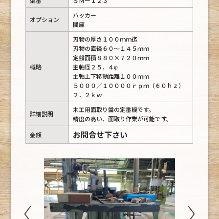
型番
ＳＭー１２３
ハッカー
オプション
間座
刃物の厚さ１００ｍｍ迄
刃物の直径６０～１４５ｍｍ
定盤面積８８０×７２０ｍｍ
概略
主軸径２５．４φ
主軸上下移動距離１００ｍｍ
５０００／１００００ｒｐｍ（６０ｈｚ）
２．２ｋｗ
木工用面取り盤の定番機です。
詳細説明
精度の高い、面取り作業が可能です。
お問合せ下さい
金額