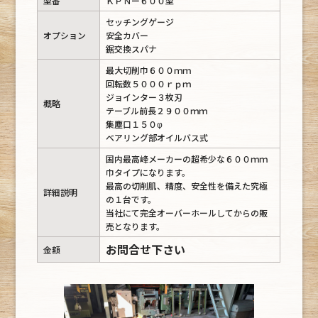
型番
ＫＰＮー６００型
セッチングゲージ
オプション
安全カバー
鋸交換スパナ
最大切削巾６００ｍｍ
回転数５０００ｒｐｍ
ジョインター３枚刃
概略
テーブル前長２９００ｍｍ
集塵口１５０φ
ベアリング部オイルバス式
国内最高峰メーカーの超希少な６００ｍｍ
巾タイプになります。
最高の切削肌、精度、安全性を備えた究極
詳細説明
の１台です。
当社にて完全オーバーホールしてからの販
売となります。
お問合せ下さい
金額