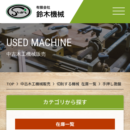
USED MACHINE
中古木工機械販売
TOP
中古木工機械販売
切削する機械 在庫一覧
手押し鉋盤 各
カテゴリから探す
在庫一覧