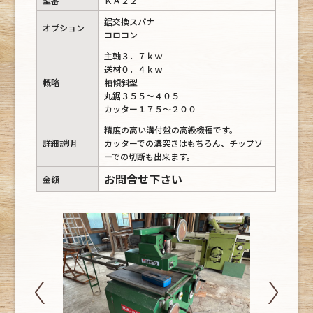
型番
ＫＡ２２
鋸交換スパナ
オプション
コロコン
主軸３．７ｋｗ
送材０．４ｋｗ
概略
軸傾斜型
丸鋸３５５～４０５
カッター１７５～２００
精度の高い溝付盤の高級機種です。
詳細説明
カッターでの溝突きはもちろん、チップソ
ーでの切断も出来ます。
お問合せ下さい
金額