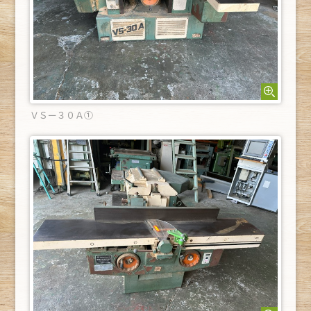
ＶＳー３０Ａ①