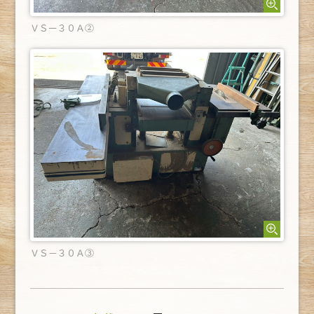
ＶＳー３０Ａ②
ＶＳ－３０Ａ③