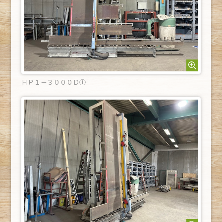
ＨＰ１－３０００Ｄ①