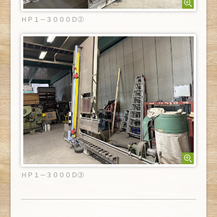
ＨＰ１－３０００Ｄ②
ＨＰ１－３０００Ｄ③