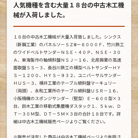
人気機種を含む大量１８台の中古木工機
械が入荷しました。
１８台の中古木工機械が大量入荷致しました。シンクス
（新鋼工業）のパネルソーＳＺⅢー８０００Ｆ、竹川鉄工
のワイドベルトサンダーＮＳＥ・４０Ｐ、ＮＳＥ・３０
Ａ、東海製作の軸傾斜盤ＮＳＪ－１６、北産興業の高速
面取盤ＳＳ－３、長谷川鉄工の横型ベルトサンダーＨＹ
Ｓ－１２００、ＨＹＳ－９３２、ユニバーサルサンダー
ＨＵＳ－３、横井工業のテーブル傾斜盤マーキュリー
（両頭）、永和工業所のテーブル傾斜盤ＵＳＲ－１６、
小阪精機のスポンジサンダー（竪型）Ｅ－６００型×３
台、鈴木工業の移動式集塵機ダスタック１．５ｋｗ、Ｄ
Ｔ－３０Ｍ型、ＤＴ－５Ｍ×３台の合計１８台です。詳
細は中古木工機械販売ページよりご覧ください。
※販売が決定した商品は中古木工機械ページより削除さ