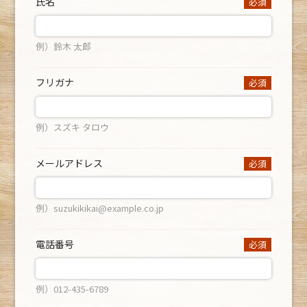
氏名
必須
例）鈴木 太郎
フリガナ
必須
例）スズキ タロウ
メールアドレス
必須
例）suzukikikai@example.co.jp
電話番号
必須
例）012-435-6789